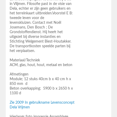
in Vlijmen. Filosofie past in de visie van
Dela, echter er zijn geen gebruikers en
het terreinkaart uitbreiden.Voorstel E B:
tweede leven voor de
levenskluizen. Contact met Noël
Josemans, Den Bosch ; De
Grondstoffendienst. Hij heeft het
uitgezet bij diverse instanties en
Stichting Welgement Biest-Houtakker.
De transportkosten speelde parten bij
het verplaatsen.
Materiaal/Techniek
ACM, glas, hout, hout, metaal en beton
Afmetingen
Module; 12 stuks 40cm b x 40 cm h x
850 mm d
Beton overkapping; 5900 b x 2650 h x
1100 d
Zie 2009 In gebruikname Levensconcept
Dela Vrijmen
Hierlangs foto impressie Assamblage