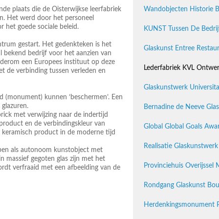
e plaats die de Oisterwijkse leerfabriek
Wandobjecten Historie B
ven. Het werd door het personeel
r het goede sociale beleid.
KUNST Tussen De Bedrijv
trum gestart. Het gedenkteken is het
Glaskunst Entree Restaur
al bekend bedrijf voor het aanzien van
wederom een Europees instituut op deze
Lederfabriek KVL Ontwer
oet de verbinding tussen verleden en
Glaskunstwerk Universitai
oed (monument) kunnen ‘beschermen’. Een
 glazuren.
Bernadine de Neeve Glas
ick met verwijzing naar de indertijd
 product en de verbindingskleur van
Global Global Goals Awar
nd keramisch product in de moderne tijd
Realisatie Glaskunstwerk
rpen als autonoom kunstobject met
in massief gegoten glas zijn met het
Provinciehuis Overijsse
rdt verfraaid met een afbeelding van de
Rondgang Glaskunst Bou
Herdenkingsmonument Pa