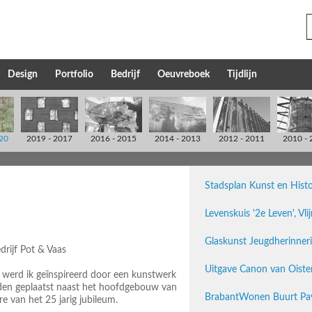
Design
Portfolio
Bedrijf
Oeuvreboek
Tijdlijn
20
2019 - 2017
2016 - 2015
2014 - 2013
2012 - 2011
2010 - 
Stadsplan Kunst en Histo
Levenskuis '2e Leven', Vl
Glaskunst Jeugdherinner
rijf Pot & Vaas
Uitgave Canon van Oiste
s werd ik geïnspireerd door een kunstwerk
eden geplaatst naast het hoofdgebouw van
BrabantWonen Buurt Pav
e van het 25 jarig jubileum.