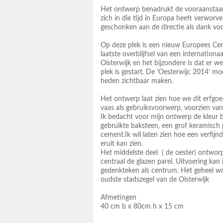
Het ontwerp benadrukt de vooraanstaand
zich in die tijd in Europa heeft verwor
geschonken aan de directie als dank voo
Op deze plek is een nieuw Europees Cen
laatste overblijfsel van een internationa
Oisterwijk en het bijzondere is dat er 
plek is gestart. De ‘Oesterwijc 2014’ m
heden zichtbaar maken.
Het ontwerp laat zien hoe we dit erfg
vaas als gebruiksvoorwerp, voorzien van
Ik bedacht voor mijn ontwerp de kleur br
gebruikte baksteen, een grof keramisch
cement.Ik wil laten zien hoe een verfij
eruit kan zien.
Het middelste deel ( de oester) ontwo
centraal de glazen parel. Uitvoering kan 
gedenkteken als centrum. Het geheel wo
oudste stadszegel van de Oisterwijk
Afmetingen
40 cm b x 80cm h x 15 cm