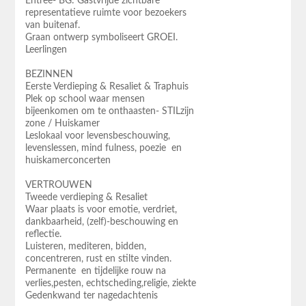
Entree- BG: Gastvrijde zichtbare
representatieve ruimte voor bezoekers
van buitenaf.
Graan ontwerp symboliseert GROEI.
Leerlingen
BEZINNEN
Eerste Verdieping & Resaliet & Traphuis
Plek op school waar mensen
bijeenkomen om te onthaasten- STILzijn
zone / Huiskamer
Leslokaal voor levensbeschouwing,
levenslessen, mind fulness, poezie en
huiskamerconcerten
VERTROUWEN
Tweede verdieping & Resaliet
Waar plaats is voor emotie, verdriet,
dankbaarheid, (zelf)-beschouwing en
reflectie.
Luisteren, mediteren, bidden,
concentreren, rust en stilte vinden.
Permanente en tijdelijke rouw na
verlies,pesten, echtscheding,religie, ziekte
Gedenkwand ter nagedachtenis