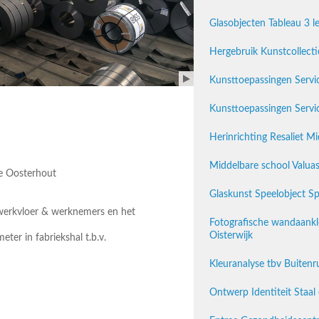
Glasobjecten Tableau 3 l
Hergebruik Kunstcollecti
Kunsttoepassingen Servi
Kunsttoepassingen Serv
Herinrichting Resaliet M
Middelbare school Valuas
te Oosterhout
Glaskunst Speelobject Sp
 werkvloer & werknemers en het
Fotografische wandaankle
Oisterwijk
ter in fabriekshal t.b.v.
Kleuranalyse tbv Buitenr
Ontwerp Identiteit Staal