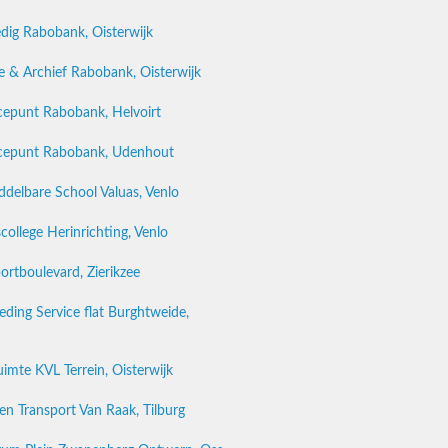
edig Rabobank, Oisterwijk
e & Archief Rabobank, Oisterwijk
cepunt Rabobank, Helvoirt
icepunt Rabobank, Udenhout
iddelbare School Valuas, Venlo
college Herinrichting, Venlo
ortboulevard, Zierikzee
ding Service flat Burghtweide,
uimte KVL Terrein, Oisterwijk
 en Transport Van Raak, Tilburg