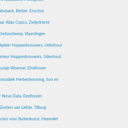
bobank, Berkel- Enschot
aar Atlas Copco, Zwijndrecht
hetsontwerp, Vlaardingen
rkplein Hoppenbrouwers, Udenhout
terieur Hoppenbrouwers, Udenhout
huisje Woensel, Eindhoven
asmozäiek Herbestemming, Son en
ar Nova Data, Eindhoven
usters van Liefde, Tilburg
ten voor Buitenkunst, Heenvliet