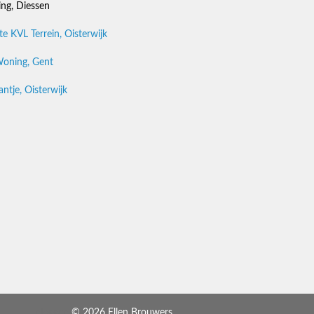
ing, Diessen
e KVL Terrein, Oisterwijk
Woning, Gent
ntje, Oisterwijk
Inloggen
© 2026 Ellen Brouwers