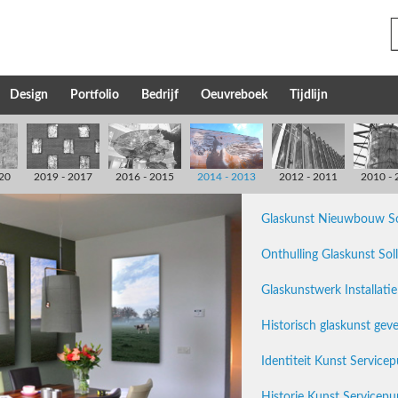
Design
Portfolio
Bedrijf
Oeuvreboek
Tijdlijn
20
2019 - 2017
2016 - 2015
2014 - 2013
2012 - 2011
2010 - 
Glaskunst Nieuwbouw So
Onthulling Glaskunst So
Glaskunstwerk Installati
Historisch glaskunst ge
Identiteit Kunst Service
Historie Kunst Servicep