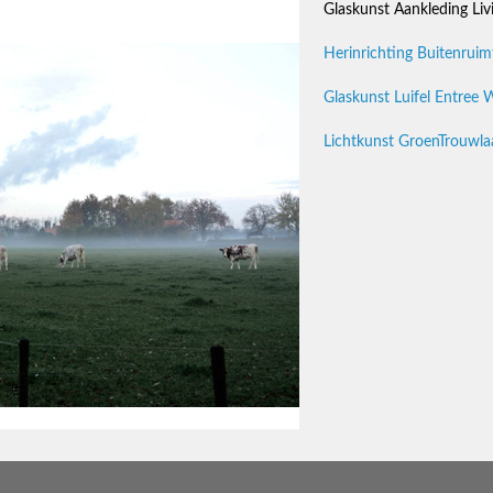
Glaskunst Aankleding Liv
Herinrichting Buitenruimt
Glaskunst Luifel Entree 
Lichtkunst GroenTrouwlaa