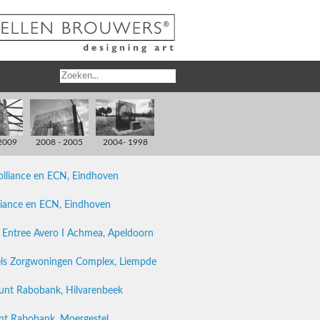
2009
2008 - 2005
2004- 1998
lliance en ECN, Eindhoven
lliance en ECN, Eindhoven
e Entree Avero I Achmea, Apeldoorn
vels Zorgwoningen Complex, Liempde
punt Rabobank, Hilvarenbeek
unt Rabobank, Moergestel