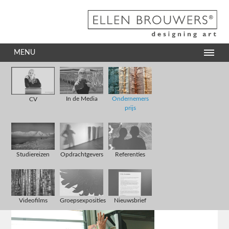
MENU
In de Media
Ondernemers
CV
prijs
Studiereizen
Opdrachtgevers
Referenties
Videofilms
Groepsexposities
Nieuwsbrief