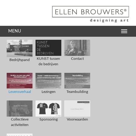
MENU
Contact
KUNST tussen
Bedrijfspand
de bedrijven
Levensverhaal
Lezingen
Teambuilding
Collectieve
Sponsoring
Voorwaarden
activiteiten