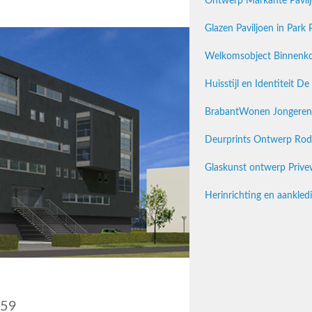
Ontwerp Markante Pavilj
Glazen Paviljoen in Park 
Welkomsobject Binnenko
Huisstijl en Identiteit D
BrabantWonen Jongerenc
Deurprints Ontwerp Rode
Glaskunst ontwerp Prive
Herinrichting en aankle
A59