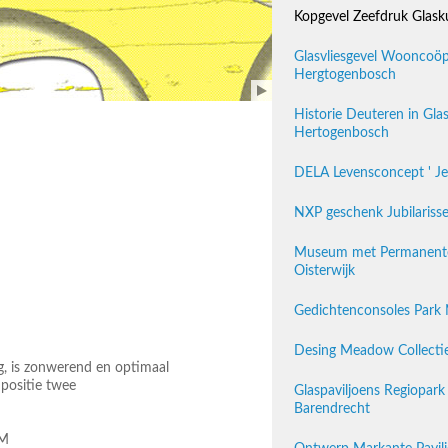
Kopgevel Zeefdruk Glasku
Glasvliesgevel Wooncoöp
Hergtogenbosch
Historie Deuteren in Gla
Hertogenbosch
DELA Levensconcept ' Je l
NXP geschenk Jubilarisse
Museum met Permanente 
Oisterwijk
Gedichtenconsoles Park 
Desing Meadow Collectie
g, is zonwerend en optimaal
 positie twee
Glaspaviljoens Regiopark
Barendrecht
 M