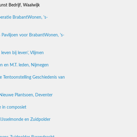
nst Bedrijf, Waalwijk
eratie BrabantWonen, 's-
s Paviljoen voor BrabantWonen, 's-
even bij leven', Vlijmen
n en M.T. leden, Nijmegen
Tentoonstelling Geschiedenis van
Nieuwe Plantsoen, Deventer
 in composiet
 IJsselmonde en Zuidpolder