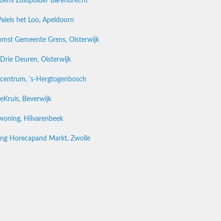
oens Zuidpolder Barendrecht
Paleis het Loo, Apeldoorn
mst Gemeente Grens, Oisterwijk
e Drie Deuren, Oisterwijk
entrum, 's-Hergtogenbosch
Kruis, Beverwijk
woning, Hilvarenbeek
ding Horecapand Markt, Zwolle