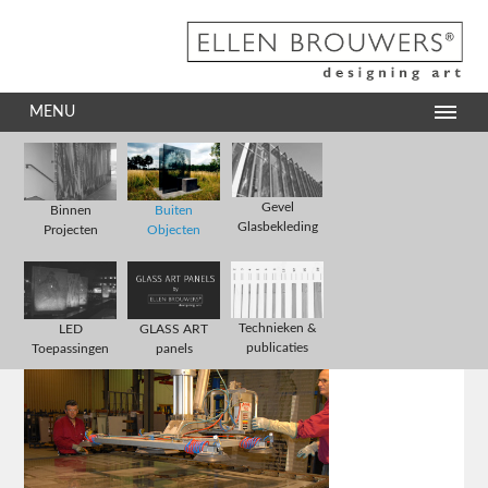
MENU
Gevel
Binnen
Buiten
Glasbekleding
Projecten
Objecten
Technieken &
LED
GLASS ART
publicaties
Toepassingen
panels