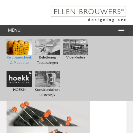
MENU
Relatiegeschenk
Belettering
Vloerkleden
& Plaquette
Toepassingen
HOEKK
Kunstcontainers
Oisterwijk