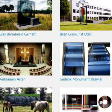
Glas Bermbeeld Gemert
Bijen Glaskunst Uden
Kerkramen Asten
Gedenk Monument Rijswijk