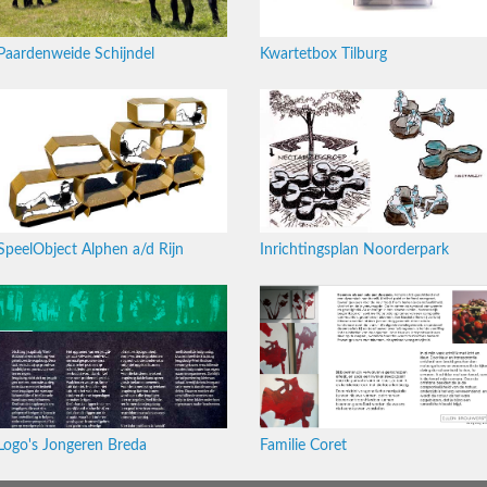
Paardenweide Schijndel
Kwartetbox Tilburg
SpeelObject Alphen a/d Rijn
Inrichtingsplan Noorderpark
Logo's Jongeren Breda
Familie Coret